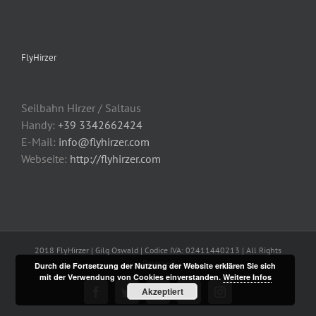
FlyHirzer
Seilbahn Hirzer / Saltaus
Handy:
+39 3342662424
E-Mail:
info@flyhirzer.com
Webseite:
http://flyhirzer.com
2018 FlyHirzer | Gilg Oswald | Codice IVA: 02411440213 | All Rights
Reserved
Durch die Fortsetzung der Nutzung der Website erklären Sie sich
mit der Verwendung von Cookies einverstanden.
Weitere Infos
Akzeptiert
Facebook
Twitter
Flickr
YouTube
Instagram