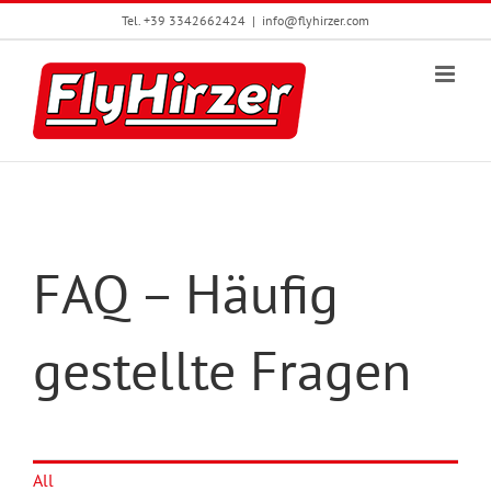
Zum
Tel. +39 3342662424
|
info@flyhirzer.com
Inhalt
springen
FAQ –
Häufig
gestellte Fragen
All