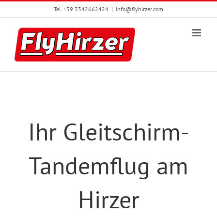
Zum
Tel. +39 3342662424
|
info@flyhirzer.com
Inhalt
springen
Ihr Gleitschirm-
Tandemflug am
Hirzer