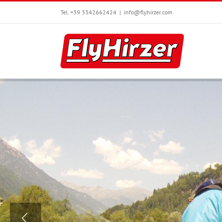
Skip
Tel. +39 3342662424
|
info@flyhirzer.com
to
content