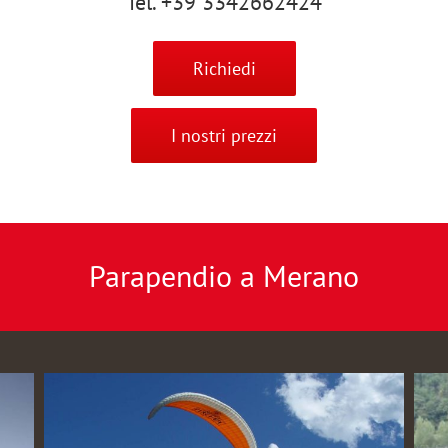
Tel. +39 3342662424
Richiedi
I nostri prezzi
Parapendio a Merano