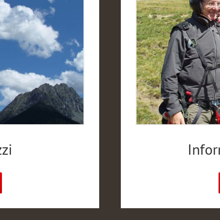
zzi
Infor