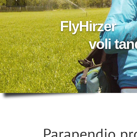
FlyHirzer
Parapendio pro