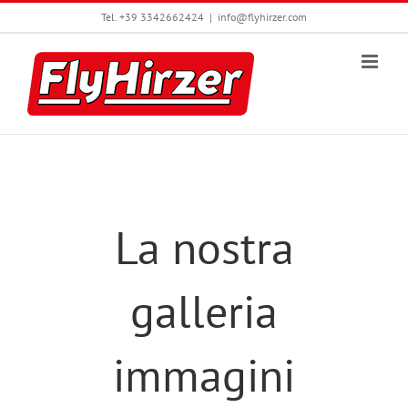
Skip
Tel. +39 3342662424
|
info@flyhirzer.com
to
content
La nostra
galleria
immagini